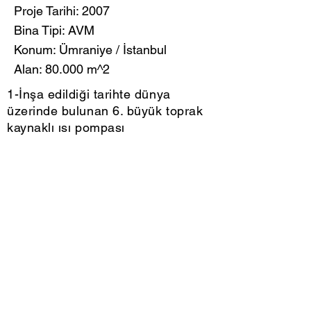
Proje Tarihi: 2007
Bina Tipi: AVM
Konum: Ümraniye / İstanbul
Alan: 80.000 m^2
1-İnşa edildiği tarihte dünya
üzerinde bulunan 6. büyük toprak
kaynaklı ısı pompası
uygulamasıydı.
2-2008 Avrupa mükemmellik ödülü.
”Award of Excellence”
Tüm Hakları Saklıdır © 2021 Çilingiroğlu Mühendislik